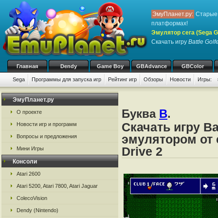
ЭмуПланет.ру:
Старые 
платформах!
Эмулятор сега (Sega Ge
Скачать игру
Battle Golf
Главная
Dendy
Game Boy
GBAdvance
GBColor
Sega
Программы для запуска игр
Рейтинг игр
Обзоры
Новости
Игры:
ЭмуПланет.ру
Буква
B
.
О проекте
Скачать игру Ba
Новости игр и программ
эмулятором от с
Вопросы и предложения
Drive 2
Мини Игры
Консоли
Atari 2600
Atari 5200, Atari 7800, Atari Jaguar
ColecoVision
Dendy (Nintendo)