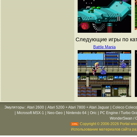
Следующие игры по ката
Battle Mania
Эмуляторы
:
Atari 2600
|
Atari 5200 + Atari 7800 + Atari Jaguar
|
Coleco Coleco
|
Microsoft MSX-1
|
Neo-Geo
|
Nintendo 64
|
Oric
|
PC Engine / Turbo Gr
WonderSwan / C
Copyright © 2006-2026 Portal www
Использование материалов сайта раз