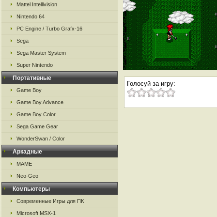
Mattel Intellivision
Nintendo 64
PC Engine / Turbo Grafx-16
Sega
Sega Master System
Super Nintendo
Портативные
Голосуй за игру:
Game Boy
Game Boy Advance
Game Boy Color
Sega Game Gear
WonderSwan / Color
Аркадные
MAME
Neo-Geo
Компьютеры
Современные Игры для ПК
Microsoft MSX-1