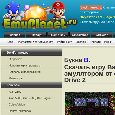
ЭмуПланет.ру:
Старые 
платформах!
Эмулятор сега (Sega Ge
Скачать игру
Bad Omen
Главная
Dendy
Game Boy
GBAdvance
GBColor
Sega
Программы для запуска игр
Рейтинг игр
Обзоры
Новости
Игры:
ЭмуПланет.ру
Буква
B
.
О проекте
Скачать игру B
Новости игр и программ
эмулятором от с
Вопросы и предложения
Drive 2
Мини Игры
Консоли
Atari 2600
Atari 5200, Atari 7800, Atari Jaguar
ColecoVision
Dendy (Nintendo)