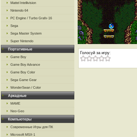
Mattel Intellivision
Nintendo 64
PC Engine / Turbo Grafx-16
Sega
Sega Master System
Super Nintendo
Портативные
Голосуй за игру:
Game Boy
Game Boy Advance
Game Boy Color
Sega Game Gear
WonderSwan / Color
Аркадные
MAME
Neo-Geo
Компьютеры
Современные Игры для ПК
Microsoft MSX-1