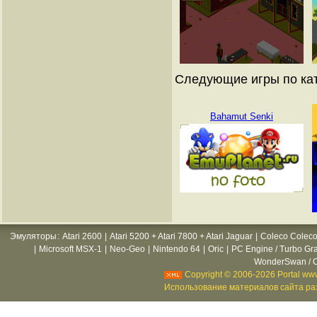
Следующие игры по ката
Bahamut Senki
Эмуляторы
:
Atari 2600
|
Atari 5200 + Atari 7800 + Atari Jaguar
|
Coleco Coleco
|
Microsoft MSX-1
|
Neo-Geo
|
Nintendo 64
|
Oric
|
PC Engine / Turbo Gr
WonderSwan / C
Copyright © 2006-2026 Portal www
Использование материалов сайта раз