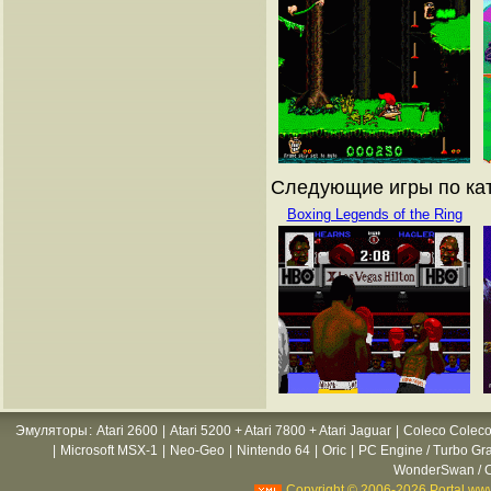
Следующие игры по ката
Boxing Legends of the Ring
Эмуляторы
:
Atari 2600
|
Atari 5200 + Atari 7800 + Atari Jaguar
|
Coleco Coleco
|
Microsoft MSX-1
|
Neo-Geo
|
Nintendo 64
|
Oric
|
PC Engine / Turbo Gr
WonderSwan / C
Copyright © 2006-2026 Portal www