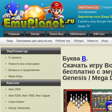
ЭмуПланет.ру:
Старые 
платформах!
Эмулятор сега (Sega Ge
Скачать игру
Boogie Wo
буква "B"
Главная
Dendy
Game Boy
GBAdvance
GBColor
Sega
Программы для запуска игр
Рейтинг игр
Обзоры
Новости
Игры:
ЭмуПланет.ру
Буква
B
.
О проекте
Скачать игру B
Новости игр и программ
бесплатно с эму
Вопросы и предложения
Genesis / Mega 
Мини Игры
Консоли
Atari 2600
Atari 5200, Atari 7800, Atari Jaguar
ColecoVision
Dendy (Nintendo)