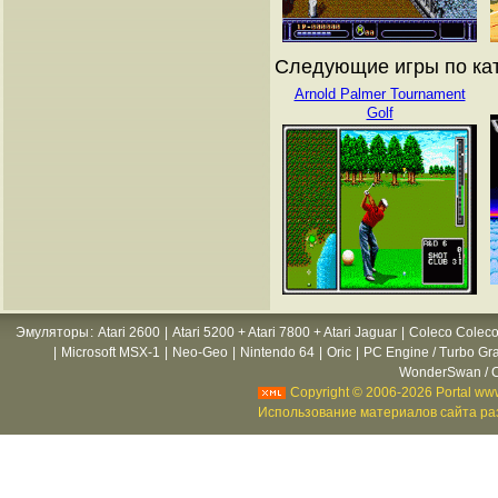
Следующие игры по ката
Arnold Palmer Tournament
Golf
Эмуляторы
:
Atari 2600
|
Atari 5200 + Atari 7800 + Atari Jaguar
|
Coleco Coleco
|
Microsoft MSX-1
|
Neo-Geo
|
Nintendo 64
|
Oric
|
PC Engine / Turbo Gr
WonderSwan / C
Copyright © 2006-2026 Portal www
Использование материалов сайта раз