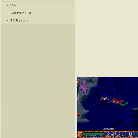
Oric
Sinclair ZX-81
ZX Spectrum