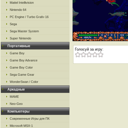
Mattel Intellivision
Nintendo 64
PC Engine / Turbo Grafx-16
Sega
Sega Master System
Super Nintendo
Портативные
Голосуй за игру:
Game Boy
Game Boy Advance
Game Boy Color
Sega Game Gear
WonderSwan / Color
Аркадные
MAME
Neo-Geo
Компьютеры
Современные Игры для ПК
Microsoft MSX-1