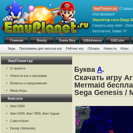
ЭмуПланет.ру:
Старые 
платформах!
Эмулятор сега (Sega Ge
Скачать игру
Ariel - Dis
бесплатно, буква "A"
Главная
Dendy
Game Boy
GBAdvance
GBColor
Sega
Программы для запуска игр
Рейтинг игр
Обзоры
Новости
Игры:
ЭмуПланет.ру
Буква
A
.
О проекте
Скачать игру Ari
Новости игр и программ
Mermaid беспла
Вопросы и предложения
Sega Genesis / 
Мини Игры
Консоли
Atari 2600
Atari 5200, Atari 7800, Atari Jaguar
ColecoVision
Dendy (Nintendo)