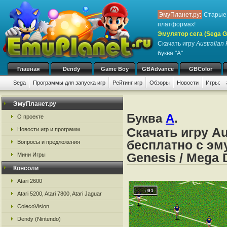
ЭмуПланет.ру:
Старые 
платформах!
Эмулятор сега (Sega Ge
Скачать игру
Australian
буква "A"
Главная
Dendy
Game Boy
GBAdvance
GBColor
Sega
Программы для запуска игр
Рейтинг игр
Обзоры
Новости
Игры:
ЭмуПланет.ру
Буква
A
.
О проекте
Скачать игру Au
Новости игр и программ
бесплатно с эму
Вопросы и предложения
Genesis / Mega 
Мини Игры
Консоли
Atari 2600
Atari 5200, Atari 7800, Atari Jaguar
ColecoVision
Dendy (Nintendo)