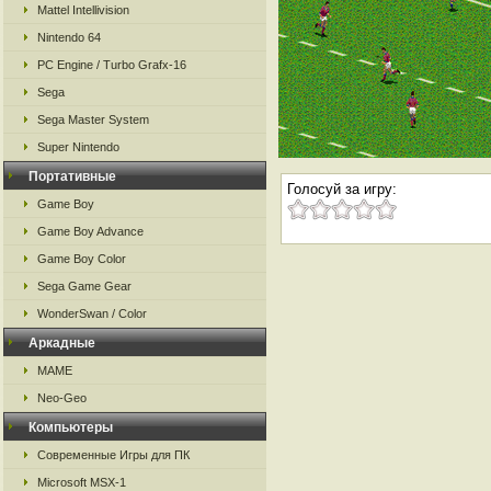
Mattel Intellivision
Nintendo 64
PC Engine / Turbo Grafx-16
Sega
Sega Master System
Super Nintendo
Портативные
Голосуй за игру:
Game Boy
Game Boy Advance
Game Boy Color
Sega Game Gear
WonderSwan / Color
Аркадные
MAME
Neo-Geo
Компьютеры
Современные Игры для ПК
Microsoft MSX-1