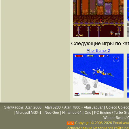
Следующие игры по ката
After Burner 2
Эмуляторы
:
Atari 2600
|
Atari 5200 + Atari 7800 + Atari Jaguar
|
Coleco Coleco
|
Microsoft MSX-1
|
Neo-Geo
|
Nintendo 64
|
Oric
|
PC Engine / Turbo Gr
WonderSwan / C
Copyright © 2006-2026 Portal www
Использование материалов сайта раз