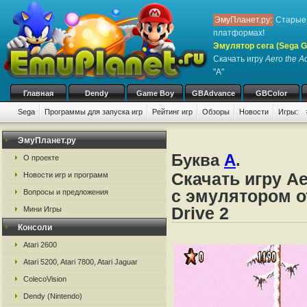
ЭмуПланет.ру:
Старые 
платформах!
Эмулятор сега (Sega Ge
Скачать игру
Aero the A
"A"
Главная
Dendy
Game Boy
GBAdvance
GBColor
Sega
Программы для запуска игр
Рейтинг игр
Обзоры
Новости
Игры:
ЭмуПланет.ру
Буква
A
.
О проекте
Скачать игру Ae
Новости игр и программ
с эмулятором от
Вопросы и предложения
Drive 2
Мини Игры
Консоли
Atari 2600
Atari 5200, Atari 7800, Atari Jaguar
ColecoVision
Dendy (Nintendo)