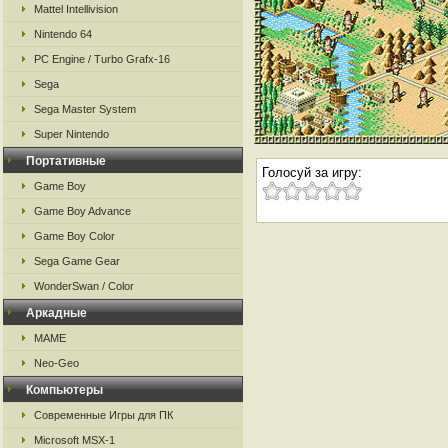
Mattel Intellivision
Nintendo 64
PC Engine / Turbo Grafx-16
Sega
Sega Master System
Super Nintendo
Портативные
Голосуй за игру:
Game Boy
Game Boy Advance
Game Boy Color
Sega Game Gear
WonderSwan / Color
Аркадные
MAME
Neo-Geo
Компьютеры
Современные Игры для ПК
Microsoft MSX-1