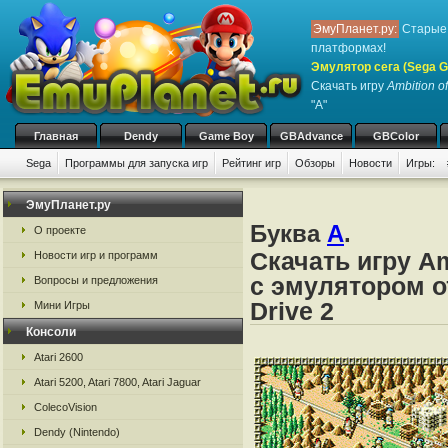
ЭмуПланет.ру:
Старые 
платформах!
Эмулятор сега (Sega Ge
Скачать игру
Ambition o
"A"
Главная
Dendy
Game Boy
GBAdvance
GBColor
Sega
Программы для запуска игр
Рейтинг игр
Обзоры
Новости
Игры:
ЭмуПланет.ру
Буква
A
.
О проекте
Скачать игру Am
Новости игр и программ
с эмулятором от
Вопросы и предложения
Drive 2
Мини Игры
Консоли
Atari 2600
Atari 5200, Atari 7800, Atari Jaguar
ColecoVision
Dendy (Nintendo)