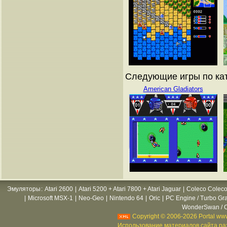
Следующие игры по ката
American Gladiators
Эмуляторы
:
Atari 2600
|
Atari 5200 + Atari 7800 + Atari Jaguar
|
Coleco Coleco
|
Microsoft MSX-1
|
Neo-Geo
|
Nintendo 64
|
Oric
|
PC Engine / Turbo Gr
WonderSwan / C
Copyright © 2006-2026 Portal www
Использование материалов сайта раз